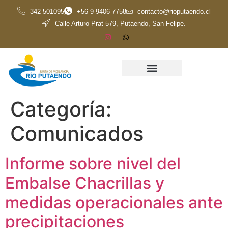
342 501095
+56 9 9406 7758
contacto@rioputaendo.cl
Calle Arturo Prat 579, Putaendo, San Felipe.
Categoría:
Comunicados
Informe sobre nivel del
Embalse Chacrillas y
medidas operacionales ante
precipitaciones